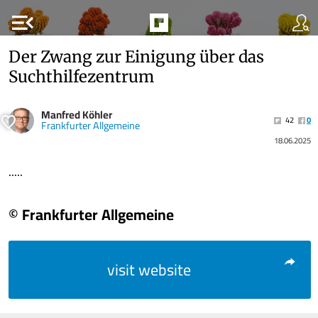
menu_open
Der Zwang zur Einigung über das
Suchthilfezentrum
Manfred Köhler
42
0
Frankfurter Allgemeine
18.06.2025
.....
© Frankfurter Allgemeine
visit website