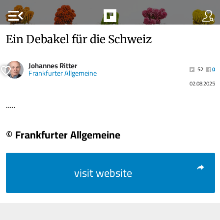
menu_open
Ein Debakel für die Schweiz
Johannes Ritter
52
0
Frankfurter Allgemeine
02.08.2025
.....
© Frankfurter Allgemeine
visit website