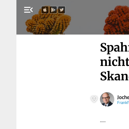
menu_open
Spah
nicht
Skan
Joch
Frankf
.....