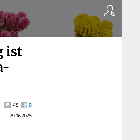
 ist
a-
49
0
29.06.2025