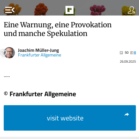
menu_open
Eine Warnung, eine Provokation
und manche Spekulation
Joachim Müller-Jung
50
0
Frankfurter Allgemeine
26.09.2025
.....
© Frankfurter Allgemeine
visit website