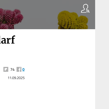
arf
74
0
11.09.2025