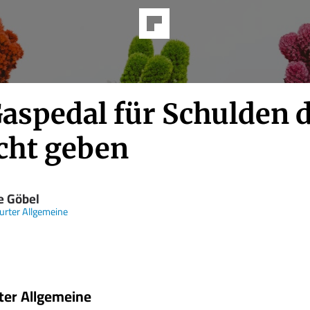
Gaspedal für Schulden d
icht geben
e Göbel
urter Allgemeine
ter Allgemeine