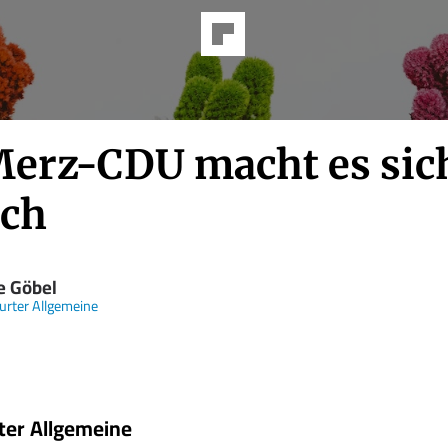
Merz-CDU macht es sic
ach
e Göbel
urter Allgemeine
ter Allgemeine