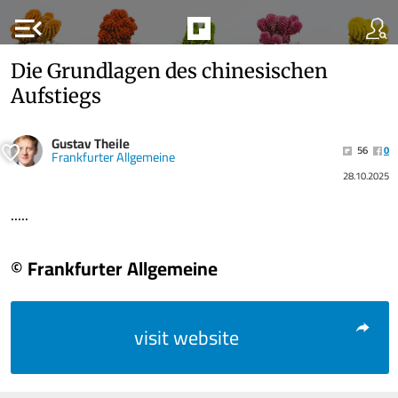
menu_open
Die Grundlagen des chinesischen
Aufstiegs
Gustav Theile
56
0
Frankfurter Allgemeine
28.10.2025
.....
© Frankfurter Allgemeine
visit website