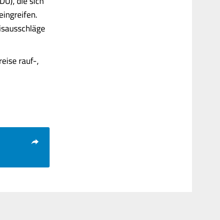
DU), die sich
eingreifen.
eisausschläge
eise rauf-,