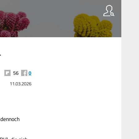
n
56
0
11.03.2026
t dennoch