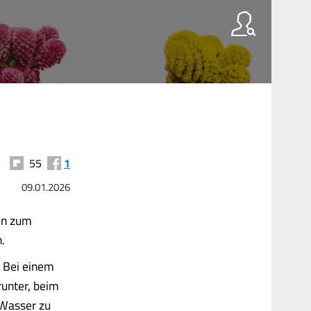
55
1
09.01.2026
en zum
.
. Bei einem
runter, beim
 Wasser zu