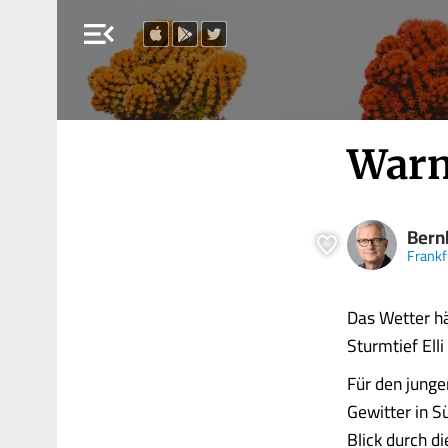
menu_open
Warn
Bern
Frankf
Das Wetter h
Sturmtief Ell
Für den junge
Gewitter in S
Blick durch d