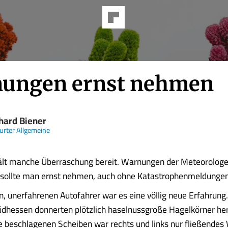
ungen ernst nehmen
hard Biener
urter Allgemeine
ält manche Überraschung bereit. Warnungen der Meteorolog
i sollte man ernst nehmen, auch ohne Katastrophenmeldungen
n, unerfahrenen Autofahrer war es eine völlig neue Erfahrung
üdhessen donnerten plötzlich haselnussgroße Hagelkörner he
ie beschlagenen Scheiben war rechts und links nur fließendes