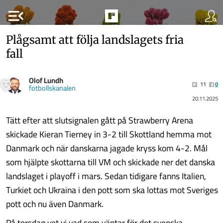
menu_open
Plågsamt att följa landslagets fria
fall
Olof Lundh
11
0
fotbollskanalen
20.11.2025
Tätt efter att slutsignalen gått på Strawberry Arena
skickade Kieran Tierney in 3-2 till Skottland hemma mot
Danmark och när danskarna jagade kryss kom 4-2. Mål
som hjälpte skottarna till VM och skickade ner det danska
landslaget i playoff i mars. Sedan tidigare fanns Italien,
Turkiet och Ukraina i den pott som ska lottas mot Sveriges
pott och nu även Danmark.
På torsdag vet vi vad som väntar för det svenska