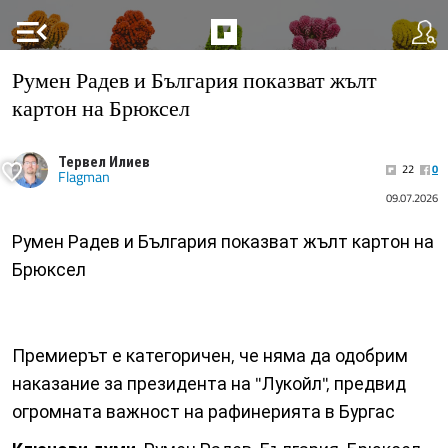
menu_open
Румен Радев и България показват жълт
картон на Брюксел
Тервел Илиев
22
0
Flagman
09.07.2026
Румен Радев и България показват жълт картон на
Брюксел
Премиерът е категоричен, че няма да одобрим
наказание за президента на "Лукойл", предвид
огромната важност на рафинерията в Бургас