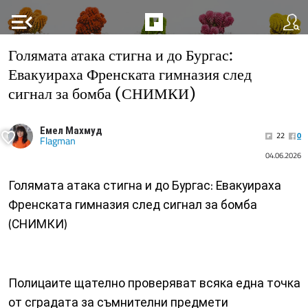
menu_open
Голямата атака стигна и до Бургас:
Евакуираха Френската гимназия след
сигнал за бомба (СНИМКИ)
Емел Махмуд
22
0
Flagman
04.06.2026
Голямата атака стигна и до Бургас: Евакуираха
Френската гимназия след сигнал за бомба
(СНИМКИ)
Полицаите щателно проверяват всяка една точка
от сградата за съмнителни предмети