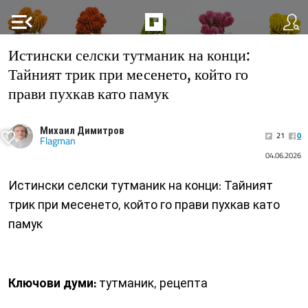
menu_open
Истински селски тутманик на конци:
Тайният трик при месенето, който го
прави пухкав като памук
Михаил Димитров
21
0
Flagman
04.06.2026
Истински селски тутманик на конци: Тайният
трик при месенето, който го прави пухкав като
памук
Ключови думи:
тутманик, рецепта