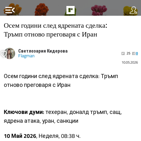
menu_open
Осем години след ядрената сделка:
Тръмп отново преговаря с Иран
Светлозария Кидерова
25
0
Flagman
10.05.2026
Осем години след ядрената сделка: Тръмп
отново преговаря с Иран
Ключови думи:
техеран, доналд тръмп, сащ,
ядрена атака, уран, санкции
10 Май 2026
, Неделя, 08:38 ч.