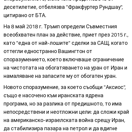
десетилетие, отбелязва "Фракфуртер Рундшау",
цитирано от БТА.
На 8 май 2018 г. Тръмп определи Съвместния
всеобхватен план за действие, приет през 2015 г.,
като "една от най-лошите" сделки за САЩ, когато
оттегли едностранно Вашингтон от
споразумението, което включваше ограничение
на чистотата на обогатяването на уран от Иран и
намаляване на запасите му от обогатен уран.
Новото споразумение, за което съобщи "Аксиос",
също е насочено към иранската ядрена
програма, но за разлика от предишното, то има
непосредствени и неотложни цели: да сложи край
на американско-израелската война срещу Иран,
да стабилизира пазара на петрол и да вдигне