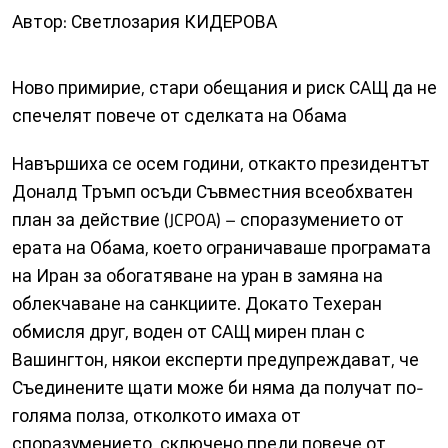
Автор: Светлозария КИДЕРОВА
Ново примирие, стари обещания и риск САЩ да не
спечелят повече от сделката на Обама
Навършиха се осем години, откакто президентът
Доналд Тръмп осъди Съвместния всеобхватен
план за действие (JCPOA) – споразумението от
ерата на Обама, което ограничаваше програмата
на Иран за обогатяване на уран в замяна на
облекчаване на санкциите. Докато Техеран
обмисля друг, воден от САЩ мирен план с
Вашингтон, някои експерти предупреждават, че
Съединените щати може би няма да получат по-
голяма полза, отколкото имаха от
споразумението, сключено преди повече от