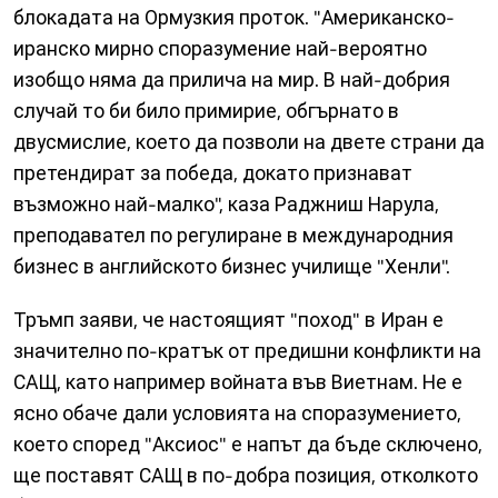
блокадата на Ормузкия проток. "Американско-
иранско мирно споразумение най-вероятно
изобщо няма да прилича на мир. В най-добрия
случай то би било примирие, обгърнато в
двусмислие, което да позволи на двете страни да
претендират за победа, докато признават
възможно най-малко", каза Раджниш Нарула,
преподавател по регулиране в международния
бизнес в английското бизнес училище "Хенли".
Тръмп заяви, че настоящият "поход" в Иран е
значително по-кратък от предишни конфликти на
САЩ, като например войната във Виетнам. Не е
ясно обаче дали условията на споразумението,
което според "Аксиос" е напът да бъде сключено,
ще поставят САЩ в по-добра позиция, отколкото