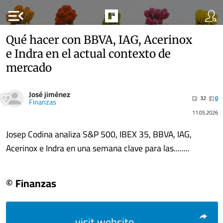
menu_open
Qué hacer con BBVA, IAG, Acerinox
e Indra en el actual contexto de
mercado
José jiménez
32
0
Finanzas
11.05.2026
Josep Codina analiza S&P 500, IBEX 35, BBVA, IAG,
Acerinox e Indra en una semana clave para las........
© Finanzas
visit website