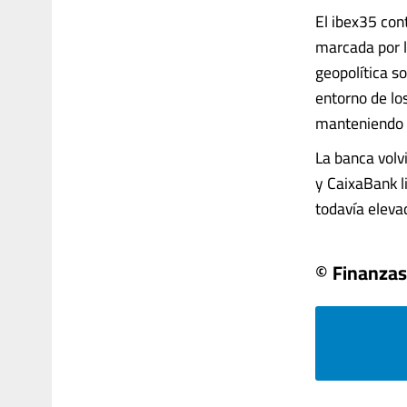
El ibex35 co
marcada por l
geopolítica so
entorno de lo
manteniendo el
La banca volv
y CaixaBank l
todavía eleva
© Finanzas