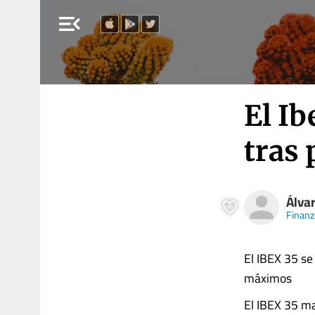
menu_open
El Ib
tras
Álva
Finan
El IBEX 35 se
máximos
El IBEX 35 ma