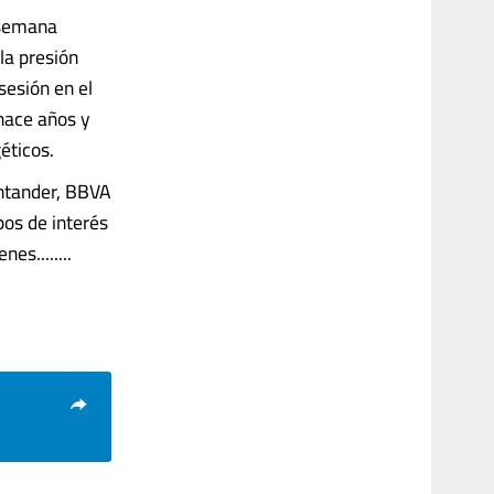
 semana
la presión
sesión en el
hace años y
éticos.
ntander, BBVA
pos de interés
s........