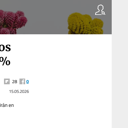
tos
5%
28
0
15.05.2026
Irán en