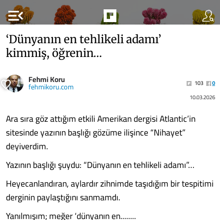
menu_open
‘Dünyanın en tehlikeli adamı’
kimmiş, öğrenin…
Fehmi Koru
103
0
fehmikoru.com
10.03.2026
Ara sıra göz attığım etkili Amerikan dergisi Atlantic’in
sitesinde yazının başlığı gözüme ilişince “Nihayet”
deyiverdim.
Yazının başlığı şuydu: “Dünyanın en tehlikeli adamı”…
Heyecanlandıran, aylardır zihnimde taşıdığım bir tespitimi
derginin paylaştığını sanmamdı.
Yanılmışım; meğer ‘dünyanın en........