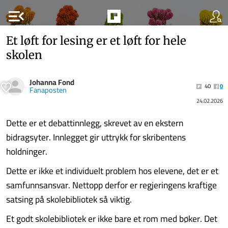
menu_open
Et løft for lesing er et løft for hele
skolen
Johanna Fond
40
0
Fanaposten
24.02.2026
Dette er et debattinnlegg, skrevet av en ekstern
bidragsyter. Innlegget gir uttrykk for skribentens
holdninger.
Dette er ikke et individuelt problem hos elevene, det er et
samfunnsansvar. Nettopp derfor er regjeringens kraftige
satsing på skolebibliotek så viktig.
Et godt skolebibliotek er ikke bare et rom med bøker. Det