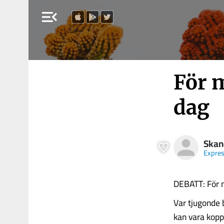
menu_open
För 
dag
Skan
Expre
DEBATT: För m
Var tjugonde 
kan vara koppl