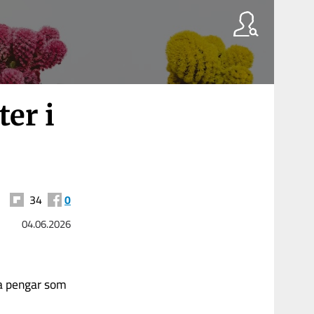
er i
34
0
04.06.2026
ra pengar som