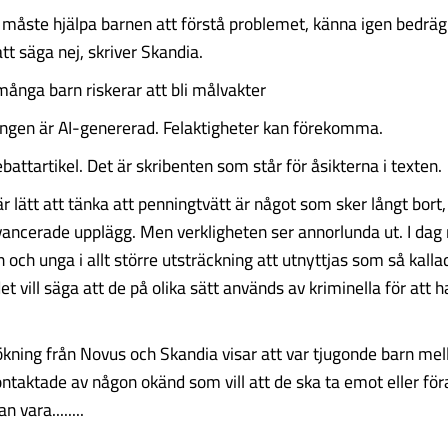
måste hjälpa barnen att förstå problemet, känna igen bedrägl
tt säga nej, skriver Skandia.
ånga barn riskerar att bli målvakter
ngen är AI-genererad. Felaktigheter kan förekomma.
battartikel. Det är skribenten som står för åsikterna i texten.
 lätt att tänka att penningtvätt är något som sker långt bort, 
vancerade upplägg. Men verkligheten ser annorlunda ut. I dag 
 och unga i allt större utsträckning att utnyttjas som så kalla
et vill säga att de på olika sätt används av kriminella för att 
.
kning från Novus och Skandia visar att var tjugonde barn mel
kontaktade av någon okänd som vill att de ska ta emot eller för
 vara........