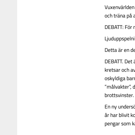
Vuxenvärlden 
och träna på a
DEBATT: För m
Ljuduppspelni
Detta är en de
DEBATT. Det är
kretsar och a
oskyldiga barn
”målvakter”, d
brottsvinster
En ny undersö
år har blivit 
pengar som kan