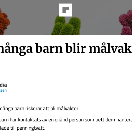
många barn blir målvakt
dia
ssen
ånga barn riskerar att bli målvakter
barn har kontaktats av en okänd person som bett dem hante
ade till penningtvätt.