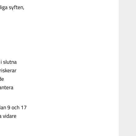
iga syften,
i slutna
riskerar
de
hantera
lan 9 och 17
a vidare