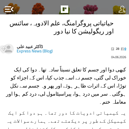
menu_open
حیاتیاتی پروگرامنگ، علم الادویہ، سائنس
اور ریگولیشن کا نیا دور
ڈاکٹر عبید علی
28
0
Express News (Blog)
04.06.2026
کبھی دوا اور جسم کا تعلق نسبتاً سادہ تھا۔ دوا کی ایک
خوراک لی گئی، جسم نے اسے جذب کیا، اس کے اجزاء کو
توڑا، اس کے اثرات ظاہر ہوئے اور پھر وہ جسم سے نکل
ہوگئی۔ سر میں درد ہوا، پیراسیٹامول لی، درد کم ہوا اور
معاملہ ختم۔
یہ کیمیائی ادویات کا دور تھا۔ ہم دوا کو ایک
کیمیکل کے طور پر دیکھتے تھے۔ ہمارے سوالات یہ
ہوتے تھے کہ اس دوا کا کیمیکل کتنا خالص ہے، اس