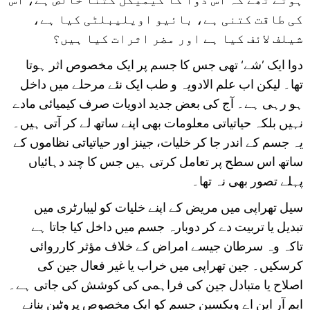
کی طاقت کتنی ہے، بائیو اویلیبلٹی کیا ہے،
شیلف لائف کیا ہے اور مضر اثرات کیا ہیں؟
دوا ایک ’شے‘ تھی جس کا جسم پر ایک مخصوص اثر ہوتا
تھا۔ لیکن اب علم الادویہ و طب ایک نئے مرحلے میں داخل
ہو رہی ہے۔ آج کی بعض جدید ادویات صرف کیمیائی مادے
نہیں بلکہ حیاتیاتی معلومات بھی اپنے ساتھ لے کر آتی ہیں۔
یہ جسم کے اندر جا کر خلیات، جینز اور حیاتیاتی نظاموں کے
ساتھ اس سطح پر تعامل کرتی ہیں جس کا چند دہائیاں
پہلے تصور بھی نہ تھا۔
سیل تھراپی میں مریض کے اپنے خلیات کو لیبارٹری میں
تبدیل یا تربیت دے کر دوبارہ جسم میں داخل کیا جاتا ہے
تاکہ وہ سرطان جیسے امراض کے خلاف مؤثر کارروائی
کرسکیں۔ جین تھراپی میں خراب یا غیر فعال جین کی
اصلاح یا متبادل جین کی فراہمی کی کوشش کی جاتی ہے۔
ایم آر این اے ویکسین جسم کو ایک مخصوص پروٹین بنانے