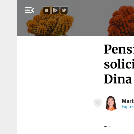
menu_open
Pensi
solic
Dina 
Mart
Expre
.....