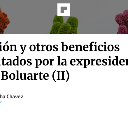
ón y otros beneficios
itados por la expreside
Boluarte (II)
ha Chavez
so