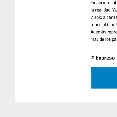
Financiero in
la realidad .
7 solo alcanz
mundial (con 
Además repres
18% de los paí
© Expreso