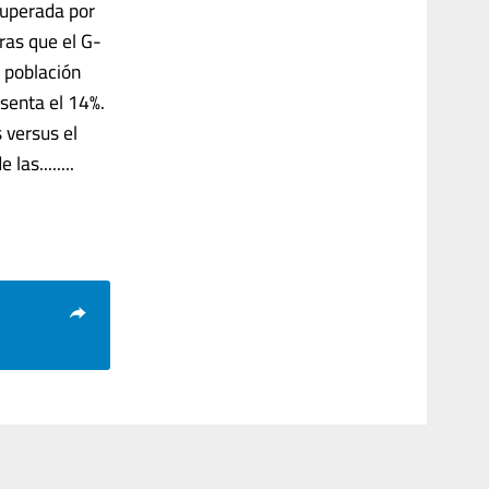
superada por
ras que el G-
a población
senta el 14%.
 versus el
as........