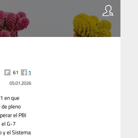
61
1
05.01.2026
21 en que
o de pleno
perar el PBI
 el G-7
 y el Sistema