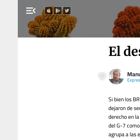
menu_open
El de
Manu
Expre
Si bien los B
dejaron de ser
derecho en la
del G-7 como 
agrupa a las