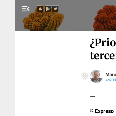
menu_open
¿Prio
terce
Manu
Expre
.....
© Expreso