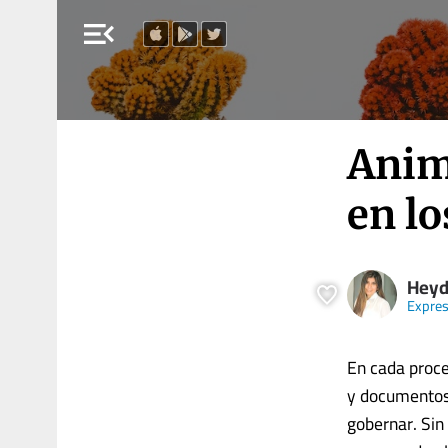
menu_open
Anim
en lo
Heyd
Expre
En cada proce
y documentos 
gobernar. Sin