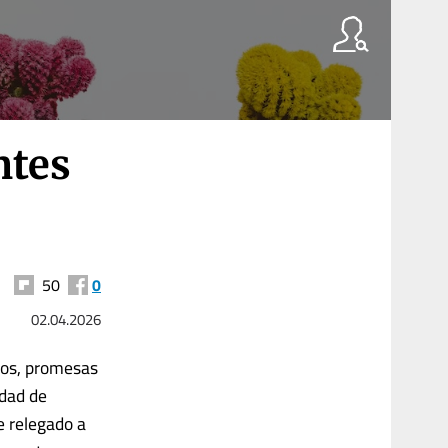
ntes
50
0
02.04.2026
rsos, promesas
idad de
e relegado a