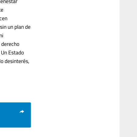
ienestar
te
ecen
sin un plan de
ni
l derecho
. Un Estado
lo desinterés,