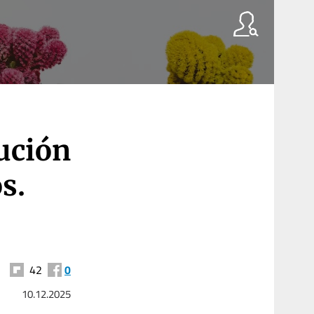
ución
s.
42
0
10.12.2025