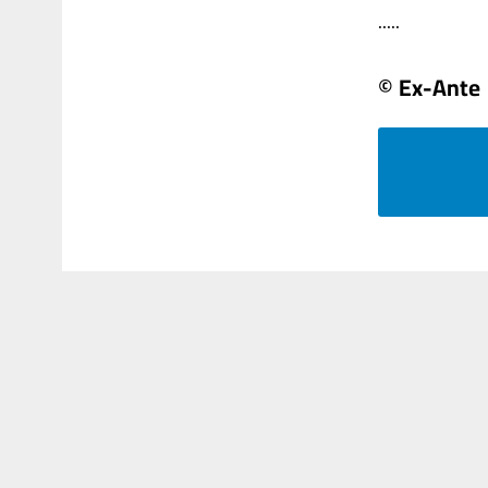
.....
© Ex-Ante