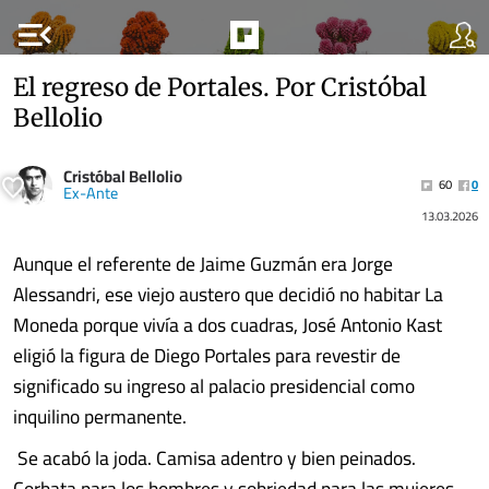
menu_open
El regreso de Portales. Por Cristóbal
Bellolio
Cristóbal Bellolio
60
0
Ex-Ante
13.03.2026
Aunque el referente de Jaime Guzmán era Jorge
Alessandri, ese viejo austero que decidió no habitar La
Moneda porque vivía a dos cuadras, José Antonio Kast
eligió la figura de Diego Portales para revestir de
significado su ingreso al palacio presidencial como
inquilino permanente.
Se acabó la joda. Camisa adentro y bien peinados.
Corbata para los hombres y sobriedad para las mujeres.