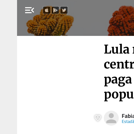
menu_open
Lula 
cent
paga
popu
Fabi
Estad