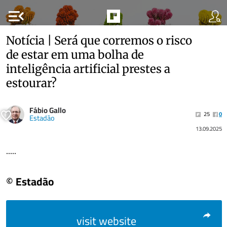
menu_open
Notícia | Será que corremos o risco
de estar em uma bolha de
inteligência artificial prestes a
estourar?
Fábio Gallo
25
0
Estadão
13.09.2025
.....
© Estadão
visit website