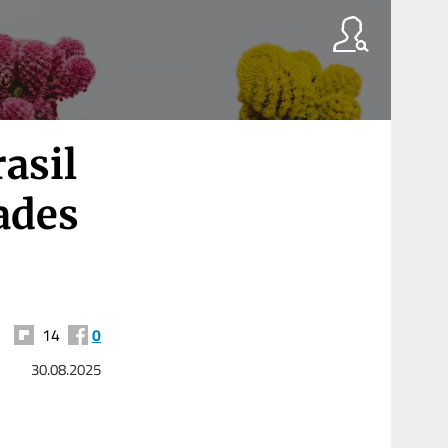
asil
ades
14
0
30.08.2025