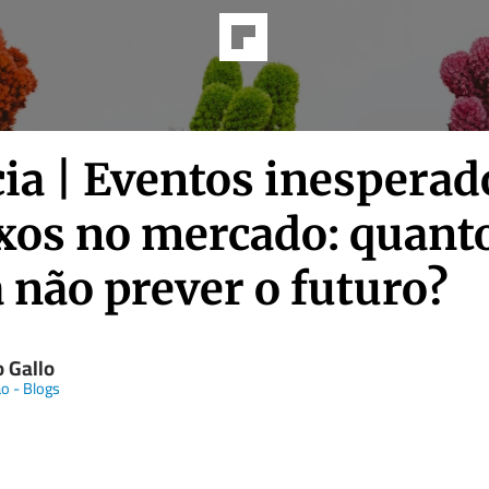
ia | Eventos inesperad
exos no mercado: quant
 não prever o futuro?
o Gallo
o - Blogs