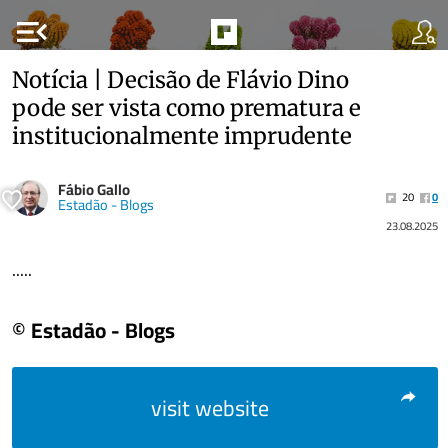
menu_open
Notícia | Decisão de Flávio Dino
pode ser vista como prematura e
institucionalmente imprudente
Fábio Gallo
20
0
Estadão - Blogs
23.08.2025
.....
© Estadão - Blogs
visit website