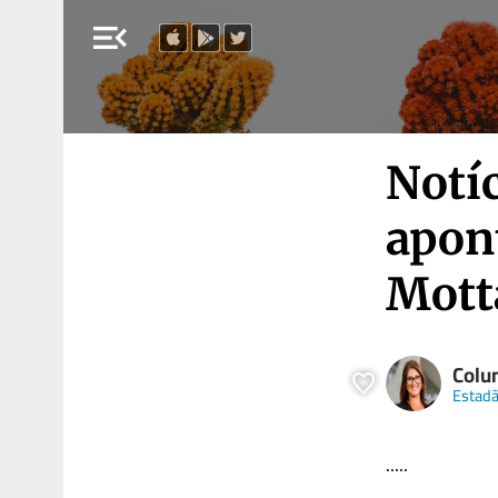
menu_open
Notíc
apon
Mott
Colu
Estadã
.....