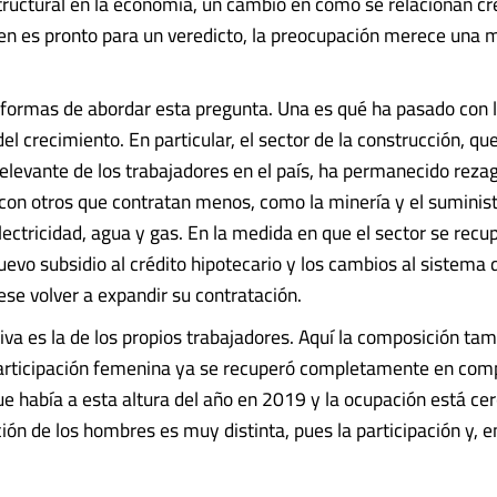
ructural en la economía, un cambio en cómo se relacionan cr
en es pronto para un veredicto, la preocupación merece una 
 formas de abordar esta pregunta. Una es qué ha pasado con 
l crecimiento. En particular, el sector de la construcción, qu
relevante de los trabajadores en el país, ha permanecido reza
on otros que contratan menos, como la minería y el suminist
lectricidad, agua y gas. En la medida en que el sector se recu
uevo subsidio al crédito hipotecario y los cambios al sistema
ese volver a expandir su contratación.
iva es la de los propios trabajadores. Aquí la composición ta
participación femenina ya se recuperó completamente en com
que había a esta altura del año en 2019 y la ocupación está ce
ación de los hombres es muy distinta, pues la participación y, en