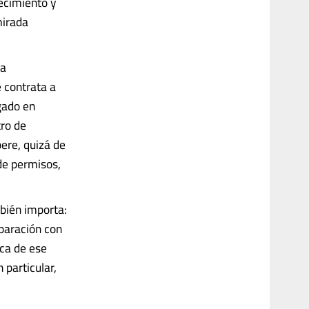
ecimiento y
mirada
la
e contrata a
gado en
ro de
pere, quizá de
 de permisos,
mbién importa:
paración con
rca de ese
 particular,