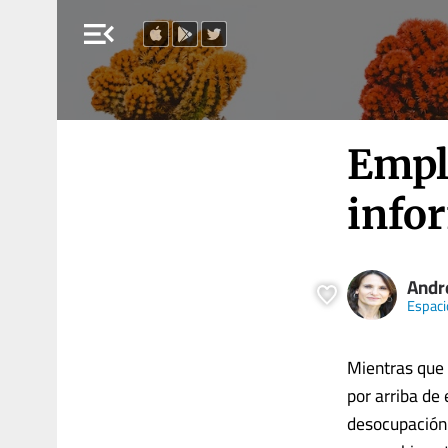
menu_open
Empl
info
Andr
Espaci
Mientras que 
por arriba de 
desocupación 