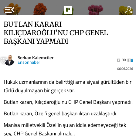
menu_open
BUTLAN KARARI
KILIÇDAROĞLU'NU CHP GENEL
BAŞKANI YAPMADI
Serkan Kalemciler
30
0
Ensonhaber
06.06.2026
Hukuk uzmanlarının da belirttiği ama siyasi gürültüden bir
türlü duyulmayan bir gerçek var.
Butlan kararı, Kılıçdaroğlu’nu CHP Genel Başkanı yapmadı.
Butlan kararı, Özel’i genel başkanlıktan uzaklaştırdı.
Manisa milletvekili Özel’in şu an iddia edemeyeceği tek
şey, CHP Genel Başkanı olmak…