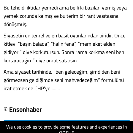
Bu tehdidi iktidar yemedi ama belli ki bazıları yemiş veya
yemek zorunda kalmış ve bu terim bir rant vasıtasına
dönüşmüş.
Siyasetin en temel ve en basit oyunlarından biridir. Önce
kitleyi “başın belada”, “halin fena”, “memleket elden
gidiyor!” diye korkutursun. Sonra “ama korkma seni ben
kurtaracağım” diye umut satarsın.
Ama siyaset tarihinde, “ben geleceğim, şimdiden beni
görmezsen geldiğimde seni mahvedeceğim” formülünü
icat etmek de CHP’ye........
© Ensonhaber
We use cookies to provide some features and experiences in
visit website
QOSHE