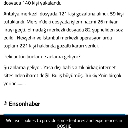
dosyada 140 kişi yakalandı.
Antalya merkezli dosyada 121 kişi gözaltına alındı. 59 kişi
tutuklandı. Mersin’deki dosyada işlem hacmi 26 milyar
lirayı geçti. Elmadağ merkezli dosyada 82 şüpheliden söz
edildi. Nevşehir ve İstanbul merkezli operasyonlarda
toplam 221 kişi hakkında gözaltı kararı verildi.
Peki bütün bunlar ne anlama geliyor?
Şu anlama geliyor. Yasa dışı bahis artık birkaç internet
sitesinden ibaret değil. Bu iş büyümüş. Türkiye’nin birçok
yerine........
© Ensonhaber
We use cookies to provide some features and experiences in
visit website
QOSHE