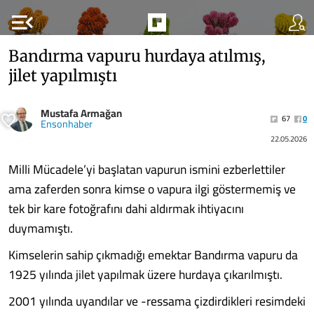
menu_open
Bandırma vapuru hurdaya atılmış,
jilet yapılmıştı
Mustafa Armağan
67
0
Ensonhaber
22.05.2026
Milli Mücadele’yi başlatan vapurun ismini ezberlettiler
ama zaferden sonra kimse o vapura ilgi göstermemiş ve
tek bir kare fotoğrafını dahi aldırmak ihtiyacını
duymamıştı.
Kimselerin sahip çıkmadığı emektar Bandırma vapuru da
1925 yılında jilet yapılmak üzere hurdaya çıkarılmıştı.
2001 yılında uyandılar ve -ressama çizdirdikleri resimdeki