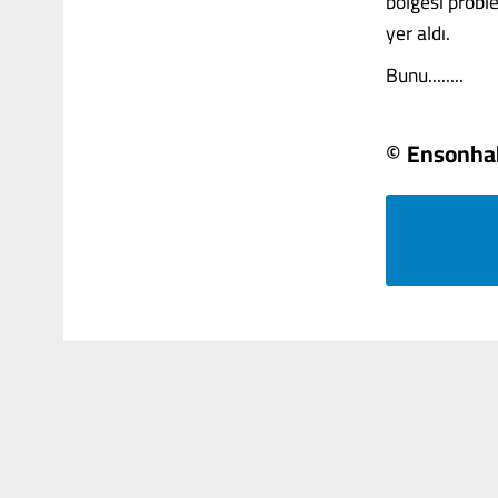
bölgesi probl
yer aldı.
Bunu........
© Ensonha