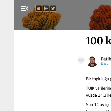
menu_open
100 k
Fatih
Enson
Bir topluluğa
TÜİK verilerin
yüzde 24,3 ile
Son 12 ay içer