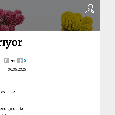
rıyor
44
0
06.06.2026
ireylerde
lendiğinde, bel