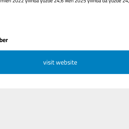
emleri 2022 yılında yüzde 24,6 iken 2025 yılında da yüzde 24,3 
ber
visit website