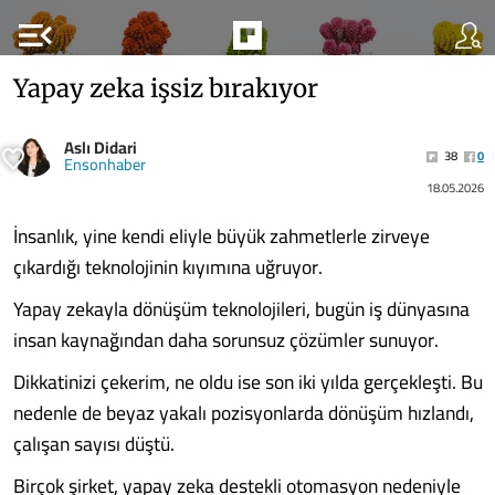
menu_open
Yapay zeka işsiz bırakıyor
Aslı Didari
38
0
Ensonhaber
18.05.2026
İnsanlık, yine kendi eliyle büyük zahmetlerle zirveye
çıkardığı teknolojinin kıyımına uğruyor.
Yapay zekayla dönüşüm teknolojileri, bugün iş dünyasına
insan kaynağından daha sorunsuz çözümler sunuyor.
Dikkatinizi çekerim, ne oldu ise son iki yılda gerçekleşti. Bu
nedenle de beyaz yakalı pozisyonlarda dönüşüm hızlandı,
çalışan sayısı düştü.
Birçok şirket, yapay zeka destekli otomasyon nedeniyle