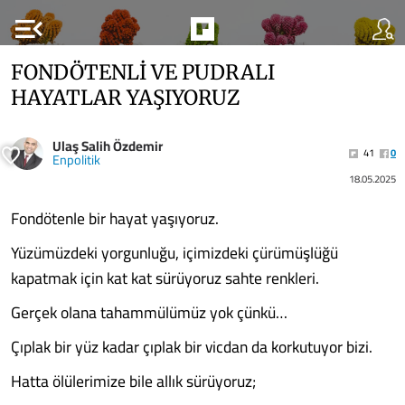
menu_open
FONDÖTENLİ VE PUDRALI
HAYATLAR YAŞIYORUZ
Ulaş Salih Özdemir
41
0
Enpolitik
18.05.2025
Fondötenle bir hayat yaşıyoruz.
Yüzümüzdeki yorgunluğu, içimizdeki çürümüşlüğü
kapatmak için kat kat sürüyoruz sahte renkleri.
Gerçek olana tahammülümüz yok çünkü…
Çıplak bir yüz kadar çıplak bir vicdan da korkutuyor bizi.
Hatta ölülerimize bile allık sürüyoruz;