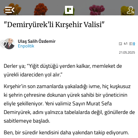
menu_open
"Demiryürek’li Kırşehir Valisi"
Ulaş Salih Özdemir
41
0
Enpolitik
21.05.2025
Derler ya; “Yiğit düştüğü yerden kalkar, memleket de
yürekli idareciden yol alır.”
Kırşehir’in son zamanlarda yakaladığı ivme, hiç kuşkusuz
ki şehrin çehresine dokunan yürek sahibi bir yöneticinin
eliyle şekilleniyor. Yeni valimiz Sayın Murat Sefa
Demiryürek, adını yalnızca tabelalarda değil, gönüllerde de
sabitlemeye başladı.
Ben, bir süredir kendisini daha yakından takip ediyorum.