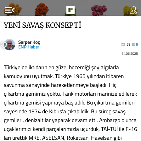
menu_open
YENİ SAVAŞ KONSEPTİ
Sarper Koç
58
0
ENP Haber
14.06.2025
Türkiye'de iktidarın en güzel becerdiği şey algılarla
kamuoyunu uyutmak. Türkiye 1965 yılından itibaren
savunma sanayinde hareketlenmeye başladı. Hiç
çıkartma gemimiz yoktu. Tank motorları marinize edilerek
çıkartma gemisi yapmaya başladık. Bu çıkartma gemileri
sayesinde 1974 de Kıbrıs'a çıkabildik. Bu süreç savaş
gemileri, denizaltılar yaparak devam etti. Ambargo olunca
uçaklarımızı kendi parçalarımızla uçurduk, TAİ-TUİ ile F-16
ları ürettik.MKE, ASELSAN, Roketsan, Havelsan gibi