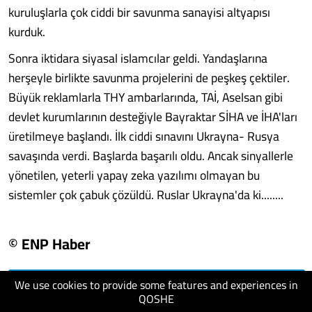
kuruluşlarla çok ciddi bir savunma sanayisi altyapısı
kurduk.
Sonra iktidara siyasal islamcılar geldi. Yandaşlarına
herşeyle birlikte savunma projelerini de peşkeş çektiler.
Büyük reklamlarla THY ambarlarında, TAİ, Aselsan gibi
devlet kurumlarının desteğiyle Bayraktar SİHA ve İHA'ları
üretilmeye başlandı. İlk ciddi sınavını Ukrayna- Rusya
savaşında verdi. Başlarda başarılı oldu. Ancak sinyallerle
yönetilen, yeterli yapay zeka yazılımı olmayan bu
sistemler çok çabuk çözüldü. Ruslar Ukrayna'da ki........
© ENP Haber
We use cookies to provide some features and experiences in
visit website
QOSHE