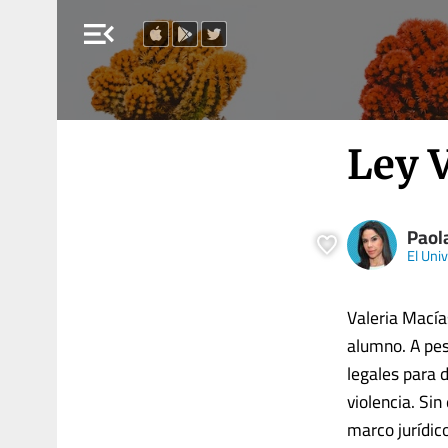
menu_open
Ley V
Paol
El Univ
Valeria Macía
alumno. A pes
legales para d
violencia. Si
marco jurídico