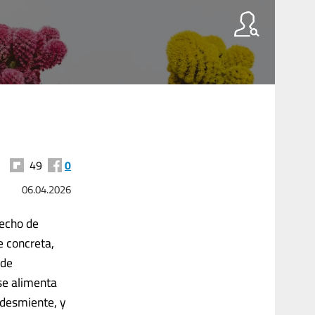
49
0
06.04.2026
recho de
e concreta,
 de
 se alimenta
 desmiente, y