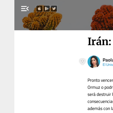
menu_open
Irán:
Paol
El Univ
Pronto vencer
Ormuz o podrí
será destruir
consecuencias
además con la