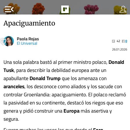
menu_open
Apaciguamiento
Paola Rojas
42
0
El Universal
26.01.2026
Una sola palabra bastó al primer ministro polaco,
Donald
Tusk
, para describir la debilidad europea ante un
apabullante
Donald Trump
que los amenaza con
aranceles
, los desconoce como aliados y los sacude con
controlar Groenlandia: apaciguamiento. El polaco reclamó
la pasividad en su continente, destacó los riegos que eso
genera y pidió construir una
Europa
más asertiva y
segura.
Fueron muchas las voces las que desde el
Foro