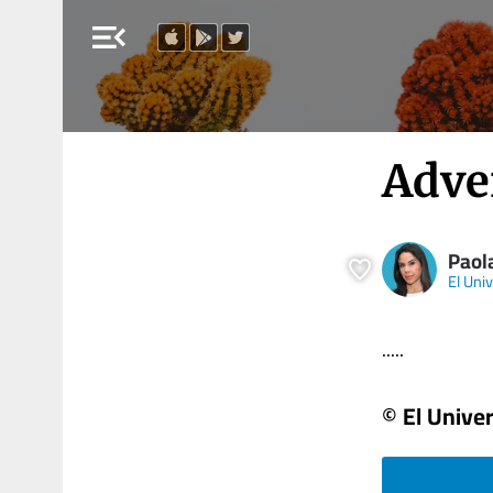
menu_open
Adve
Paol
El Univ
.....
© El Univer