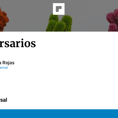
rsarios
a Rojas
ersal
sal