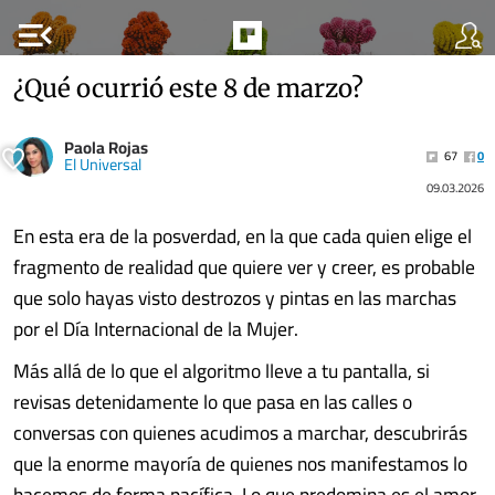
menu_open
¿Qué ocurrió este 8 de marzo?
Paola Rojas
67
0
El Universal
09.03.2026
En esta era de la posverdad, en la que cada quien elige el
fragmento de realidad que quiere ver y creer, es probable
que solo hayas visto destrozos y pintas en las marchas
por el Día Internacional de la Mujer.
Más allá de lo que el algoritmo lleve a tu pantalla, si
revisas detenidamente lo que pasa en las calles o
conversas con quienes acudimos a marchar, descubrirás
que la enorme mayoría de quienes nos manifestamos lo
hacemos de forma pacífica. Lo que predomina es el amor,