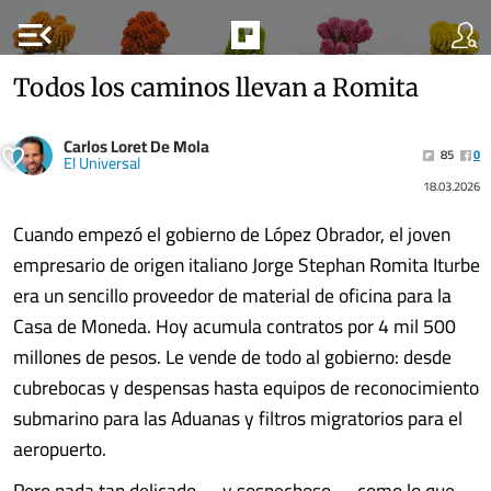
menu_open
Todos los caminos llevan a Romita
Carlos Loret De Mola
85
0
El Universal
18.03.2026
Cuando empezó el gobierno de López Obrador, el joven
empresario de origen italiano Jorge Stephan Romita Iturbe
era un sencillo proveedor de material de oficina para la
Casa de Moneda. Hoy acumula contratos por 4 mil 500
millones de pesos. Le vende de todo al gobierno: desde
cubrebocas y despensas hasta equipos de reconocimiento
submarino para las Aduanas y filtros migratorios para el
aeropuerto.
Pero nada tan delicado —y sospechoso— como lo que,