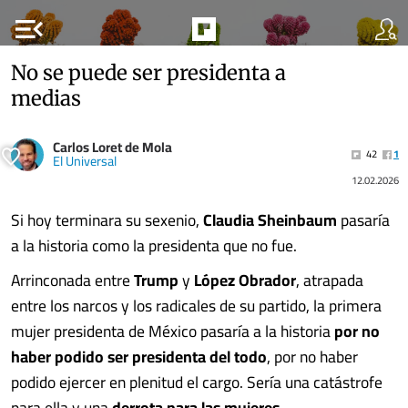
menu_open
No se puede ser presidenta a
medias
Carlos Loret de Mola
42
1
El Universal
12.02.2026
Si hoy terminara su sexenio,
Claudia Sheinbaum
pasaría
a la historia como la presidenta que no fue.
Arrinconada entre
Trump
y
López Obrador
, atrapada
entre los narcos y los radicales de su partido, la primera
mujer presidenta de México pasaría a la historia
por no
haber podido ser presidenta del todo
, por no haber
podido ejercer en plenitud el cargo. Sería una catástrofe
para ella y una
derrota para las mujeres
.