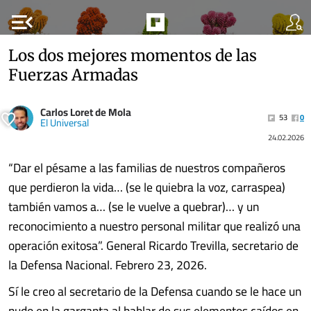
menu_open
Los dos mejores momentos de las
Fuerzas Armadas
Carlos Loret de Mola
53
0
El Universal
24.02.2026
“Dar el pésame a las familias de nuestros compañeros
que perdieron la vida… (se le quiebra la voz, carraspea)
también vamos a… (se le vuelve a quebrar)… y un
reconocimiento a nuestro personal militar que realizó una
operación exitosa”. General Ricardo Trevilla, secretario de
la Defensa Nacional. Febrero 23, 2026.
Sí le creo al secretario de la Defensa cuando se le hace un
nudo en la garganta al hablar de sus elementos caídos en