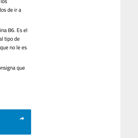
 los
os de ir a
ina 86. Es el
l tipo de
que no le es
onsigna que