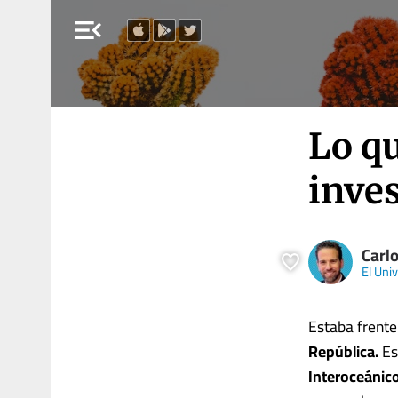
menu_open
Lo qu
inves
Carl
El Univ
Estaba frente
República.
Es 
Interoceánic