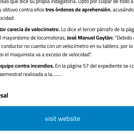
sas que dice su propia indagatoria. Optó por culpar de todo a
y obtuvo contra ellos
tres órdenes de aprehensión
, acusándol
ocidad.
tor carecía de velocímetro.
Lo dice el tercer párrafo de la pág
el mayordomo de locomotoras,
José Manuel Gaytán:
“Debido a
 conductor no cuenta con un velocímetro en su tablero, por lo 
si el maquinista va a exceso de velocidad”.
equipo contra incendios.
En la página 57 del expediente se c
semestral realizada a la........
sal
visit website