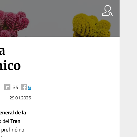
a
nico
35
6
29.01.2026
eneral de la
o del
Tren
prefirió no